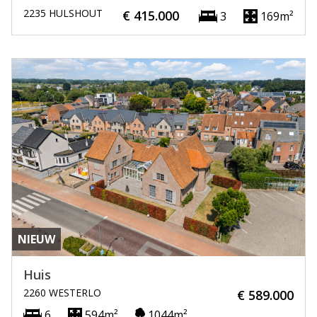
2235 HULSHOUT
€ 415.000
3
169m²
NIEUW
Huis
2260 WESTERLO
€ 589.000
6
594m²
1044m²