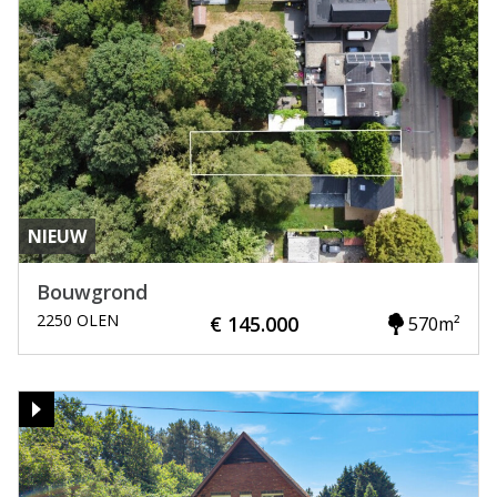
NIEUW
Bouwgrond
2250 OLEN
€ 145.000
570m²