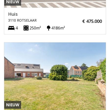
NIEUW
Huis
3110 ROTSELAAR
€ 475.000
4
250m²
4186m²
NIEUW