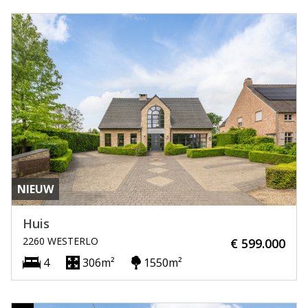
NIEUW
Huis
2260 WESTERLO
€ 599.000
4
306m²
1550m²