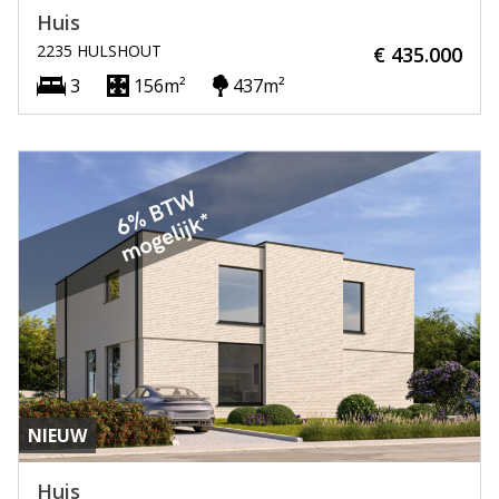
Huis
2235 HULSHOUT
€ 435.000
3
156m²
437m²
NIEUW
Huis