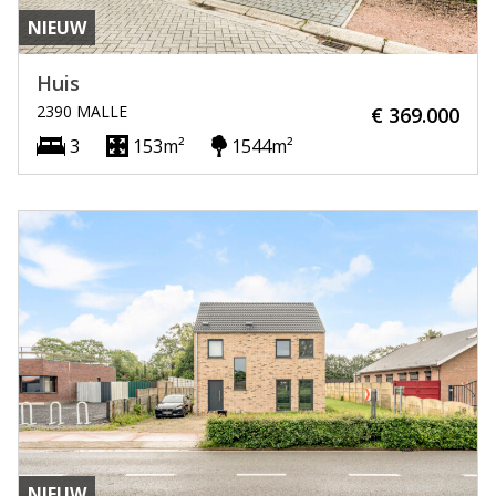
NIEUW
Huis
2390 MALLE
€ 369.000
3
153m²
1544m²
NIEUW