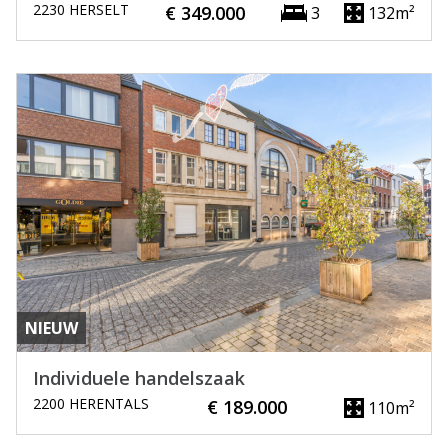
2230 HERSELT
€ 349.000
3
132m²
NIEUW
Individuele handelszaak
2200 HERENTALS
€ 189.000
110m²