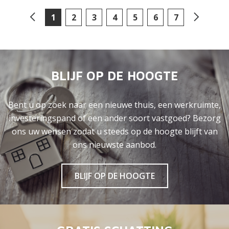
1
2
3
4
5
6
7
BLIJF OP DE HOOGTE
Bent u op zoek naar een nieuwe thuis, een werkruimte,
investeringspand of een ander soort vastgoed? Bezorg
ons uw wensen zodat u steeds op de hoogte blijft van
ons nieuwste aanbod.
BLIJF OP DE HOOGTE