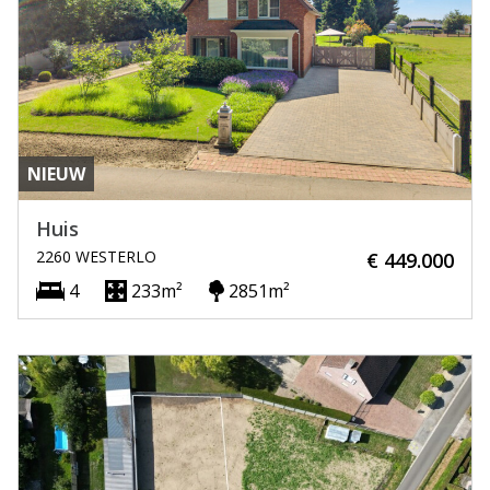
NIEUW
Huis
2260 WESTERLO
€ 449.000
4
233m²
2851m²