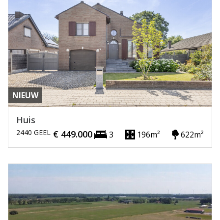
NIEUW
Huis
2440 GEEL
€ 449.000
3
196m²
622m²