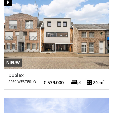
NIEUW
Duplex
2260 WESTERLO
€ 539.000
3
240m²