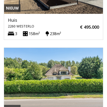
NIEUW
Huis
2260 WESTERLO
€ 495.000
3
158m²
238m²