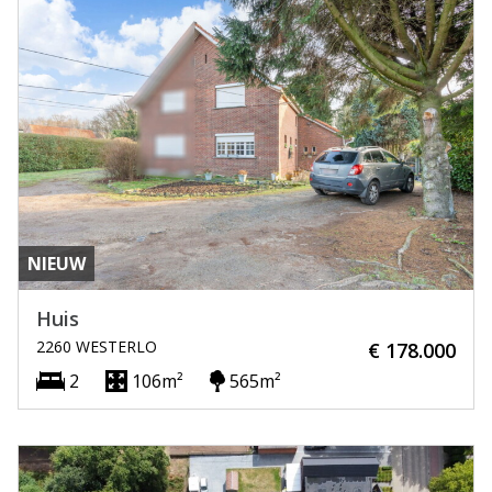
NIEUW
Huis
2260 WESTERLO
€ 178.000
2
106m²
565m²