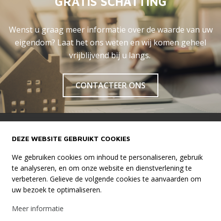
GRATIS SCHATTING
Wenst u graag meer informatie over de waarde van uw
eigendom? Laat het ons weten en wij komen geheel
vrijblijvend bij u langs.
CONTACTEER ONS
LIVA VASTGOED TESSENDERLO
DEZE WEBSITE GEBRUIKT COOKIES
Schoorstraat 64,
We gebruiken cookies om inhoud te personaliseren, gebruik
3980 Tessenderlo
te analyseren, en om onze website en dienstverlening te
0456 40 34 10
(Gianni Lissens)
verbeteren. Gelieve de volgende cookies te aanvaarden om
uw bezoek te optimaliseren.
Info@livavastgoed.be
Meer informatie
LIVA VASTGOED